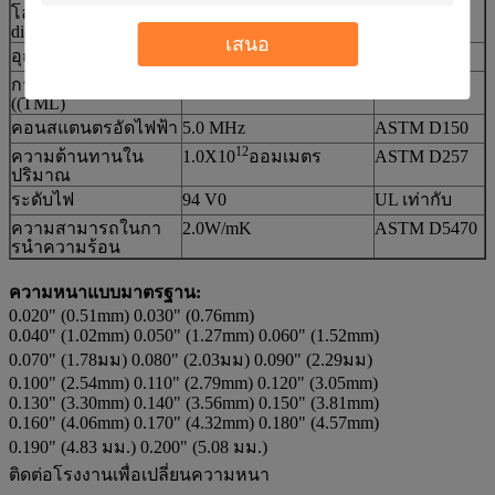
โลตติจ์การแยกไฟฟ้า
> 5500 VAC
ASTM D149
dielectric
เสนอ
อุณหภูมิการทํางาน
-45 ~ 200 °C
ครับ
การปล่อยก๊าซออก
0.40%
ASTM E595
((TML)
คอนสแตนตรอัดไฟฟ้า
5.0 MHz
ASTM D150
12
ความต้านทานใน
1.0X10
ออมเมตร
ASTM D257
ปริมาณ
ระดับไฟ
94 V0
UL เท่ากับ
ความสามารถในกา
2.0W/mK
ASTM D5470
รนําความร้อน
ความหนาแบบมาตรฐาน:
0.020" (0.51mm) 0.030" (0.76mm)
0.040" (1.02mm) 0.050" (1.27mm) 0.060" (1.52mm)
0.070" (1.78มม) 0.080" (2.03มม) 0.090" (2.29มม)
0.100" (2.54mm) 0.110" (2.79mm) 0.120" (3.05mm)
0.130" (3.30mm) 0.140" (3.56mm) 0.150" (3.81mm)
0.160" (4.06mm) 0.170" (4.32mm) 0.180" (4.57mm)
0.190" (4.83 มม.) 0.200" (5.08 มม.)
ติดต่อโรงงานเพื่อเปลี่ยนความหนา