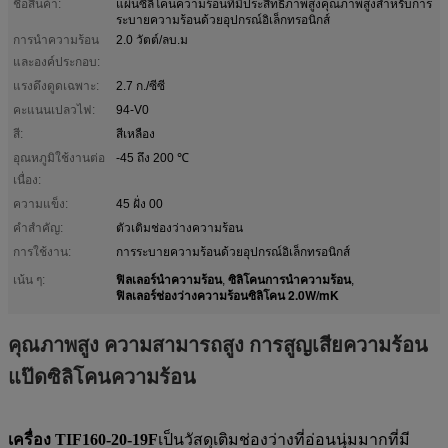
ชื่อสินค้า:
แผ่นซิลิโคนความร้อนที่มีประสิทธิภาพสูงคุณภาพสูงสำหรับการ
ระบายความร้อนด้วยอุปกรณ์อิเล็กทรอนิกส์
การนำความร้อน
2.0 วัตต์/ลบ.ม
และองค์ประกอบ:
แรงดึงดูดเฉพาะ:
2.7 ก./ซีซี
คะแนนเปลวไฟ:
94-V0
สี:
สีเหลือง
อุณหภูมิใช้งานต่อ
-45 ถึง 200 ℃
เนื่อง:
ความแข็ง:
45 ฝั่ง 00
คําสําคัญ:
ตัวเติมช่องว่างความร้อน
การใช้งาน:
การระบายความร้อนด้วยอุปกรณ์อิเล็กทรอนิกส์
ฟิลเลอร์นำความร้อน
ซิลิโคนการนำความร้อน
เน้น ๆ:
,
,
ฟิลเลอร์ช่องว่างความร้อนซิลิโคน 2.0W/mK
คุณภาพสูง ความสามารถสูง การสูญเสียความร้อน
แป๊ดซิลิโคนความร้อน
เครื่อง TIF160-20-19F
เป็นวัสดุเติมช่องว่างที่อ่อนนุ่มมากที่มี