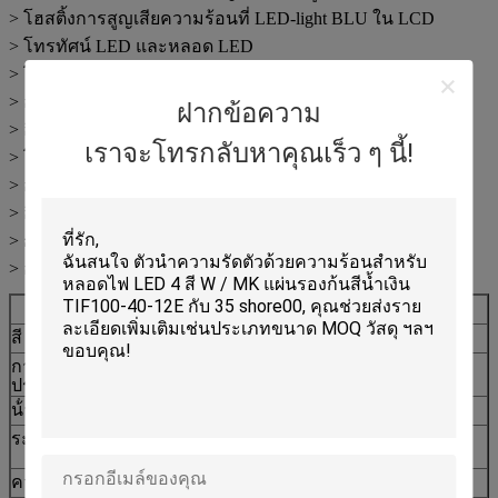
> โฮสติ้งการสูญเสียความร้อนที่ LED-light BLU ใน LCD
> โทรทัศน์ LED และหลอด LED
> โมดูลความจํา RDRAM
> อุปกรณ์โทรคมนาคม
ฝากข้อความ
> อิเล็กทรอนิกส์มือถือ
เราจะโทรกลับหาคุณเร็ว ๆ นี้!
> โมดูลความจํา
> อุปกรณ์เก็บมวล
> อิเล็กทรอนิกส์รถยนต์
> กล่องเซ็ทท็อป
> องค์ประกอบเสียงและวีดีโอ
คุณสมบัติเฉพาะของ TIF160-20-19F ซีรีส์
สี
สีเหลือง
ภาพ
การสร้างและการ
อีลาสโตเมอร์ซิลิโคนที่
ครับ
ประกอบ
เต็มด้วยเซรามิก
น้ําหนักเฉพาะ
2.7 กรัม/cc
ASTM D297
ระยะความหนา
0.020-"0.200" ((0.5mm ~
ASTM D374
5.0mm)
ความแข็ง
60 ริมชายฝั่ง 00
ASTM 2240