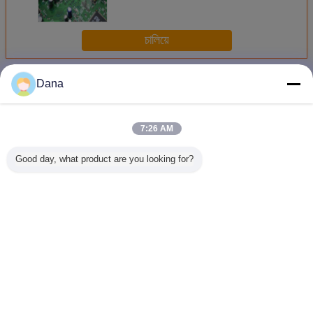
ว่างสําหรับเครื่องเย็นอิเล็กทรอนิกส์
চালিয়ে
ฟิลเลอร์ Gap ความร้อน
มากกว่า
Dana
7:26 AM
Good day, what product are you looking for?
เครื่องเติมที่นํา
เครื่องเติมช่องว่าง
ตัวเติมช่องว่าง
โรงงานในจ
ไฟฟ้าได้
ทางอุณหภูมิสูง
ความร้อนสำหรับ
ฟิลเลอร์ช
แอพพลิเคชันไฟฟ้า
ความร้อนต้
กำลังแรง 1.5 W /
คุณภาพสู
MK
IGB
เปลี่ยนภาษา
Thai
บ้าน
|
เกี่ยวกับเรา
|
ติดต่อเรา
|
แผนผังเว็บไซต์
|
นโยบายความเป็นส่วนตัว