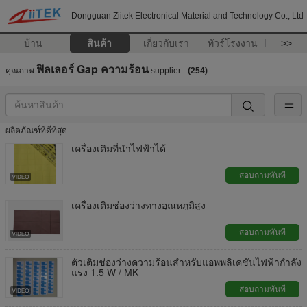
Dongguan Ziitek Electronical Material and Technology Co., Ltd
บ้าน
สินค้า
เกี่ยวกับเรา
ทัวร์โรงงาน
>>
ฟิลเลอร์ Gap ความร้อน
คุณภาพ
supplier.
(254)
ผลิตภัณฑ์ที่ดีที่สุด
เครื่องเติมที่นําไฟฟ้าได้
สอบถามทันที
เครื่องเติมช่องว่างทางอุณหภูมิสูง
สอบถามทันที
ตัวเติมช่องว่างความร้อนสำหรับแอพพลิเคชันไฟฟ้ากำลัง
แรง 1.5 W / MK
สอบถามทันที