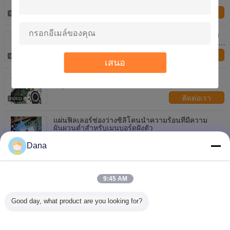
ร้อนGap Filler Pad
ติดต่อเรา
แผ่นฟิลเลอร์ช่องว่างความร้อนที่มีความผันผวนต่ำช่วย
ให้มั่นใจได้ถึงการจัดการความร้อนและความเสถียรใน
การทำงานในระยะยาวในอุปกรณ์อิเล็กทรอนิกส์
ติดต่อเรา
เสนอ
แผ่นตัวเติมช่องว่างความร้อนวัสดุซิลิโคนที่มีความ
ผันผวนต่ำเพื่อเพิ่มการนำความร้อนในชิ้นส่วน
อิเล็กทรอนิกส์และอุปกรณ์ออปติคัล
ติดต่อเรา
แผ่นฟิลเลอร์ช่องว่างซิลิโคนนำความร้อนที่มีความ
ผันผวนต่ำสำหรับเมนบอร์ดฝังตัว
ติดต่อเรา
Dana
แผ่นความร้อนแบบกำหนดเอง 2.0w / mk ความหนา
0.25 มม. - 5 มม. RoHS แผ่นนำไฟฟ้าซิลิโคนความร้อน
ที่ได้รับการรับรองมาตรฐาน UL สำหรับแบตเตอรี่ Led
9:45 AM
ติดต่อเรา
Good day, what product are you looking for?
1 / 26