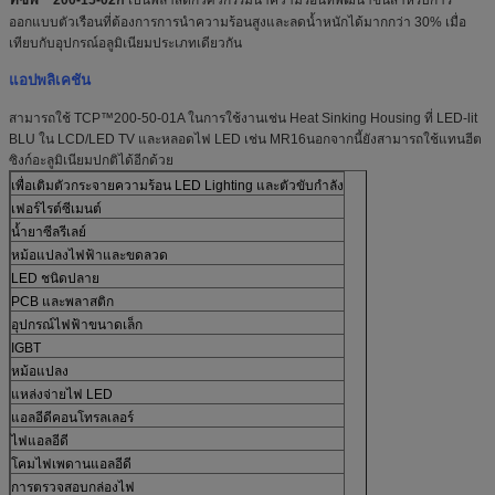
ออกแบบตัวเรือนที่ต้องการการนำความร้อนสูงและลดน้ำหนักได้มากกว่า 30% เมื่อ
เทียบกับอุปกรณ์อลูมิเนียมประเภทเดียวกัน
แอปพลิเคชัน
สามารถใช้ TCP™200-50-01A ในการใช้งานเช่น Heat Sinking Housing ที่ LED-lit
BLU ใน LCD/LED TV และหลอดไฟ LED เช่น MR16นอกจากนี้ยังสามารถใช้แทนฮีต
ซิงก์อะลูมิเนียมปกติได้อีกด้วย
เพื่อเติมตัวกระจายความร้อน LED Lighting และตัวขับกำลัง
เฟอร์ไรต์ซีเมนต์
น้ำยาซีลรีเลย์
หม้อแปลงไฟฟ้าและขดลวด
LED ชนิดปลาย
PCB และพลาสติก
อุปกรณ์ไฟฟ้าขนาดเล็ก
IGBT
หม้อแปลง
แหล่งจ่ายไฟ LED
แอลอีดีคอนโทรลเลอร์
ไฟแอลอีดี
โคมไฟเพดานแอลอีดี
การตรวจสอบกล่องไฟ