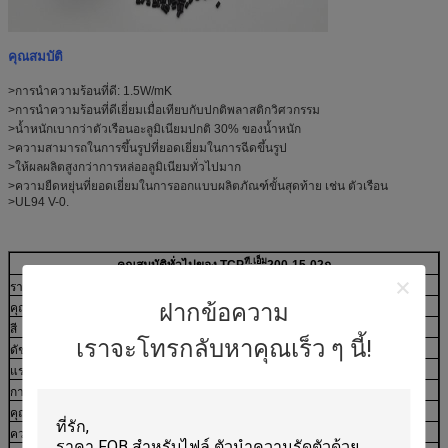
คุณสมบัติ
>
การนำความร้อนที่ดี: 1.5W/mK
>
การนำความร้อนที่ดีเยี่ยมเมื่อเทียบกับปกติ
พลาสติกวิศวกรรม
>
น้ำหนักเบากว่าตัวเรือนอะลูมิเนียมปกติ 30% ของน้ำหนัก
>
ความสามารถในการขึ้นรูปที่ยอดเยี่ยมในการฉีดขึ้นรูป
>
ให้ผลผลิตสูงกว่าการหล่ออลูมิเนียมทั่วไปมาก
>
ความยืดหยุ่นที่ยอดเยี่ยมในการออกแบบผลิตภัณฑ์ขั้นสุดท้าย เช่น ตัวเรือน
>
UL94 V-0.
ที.เอ็ม
คุณสมบัติทั่วไปของ TCP
200-15-02ก
รายการ
วิธีทดสอบ
หน่วย
ข้อมูลทั่วไป
ฝากข้อความ
คุณสมบัติทางกายภาพ
สี
ภาพ
*****
สีดำ
เราจะโทรกลับหาคุณเร็ว ๆ นี้!
ดัชนีละลาย
ISO 1133
กรัม/10นาที
4
แรงดึงดูดเฉพาะ
ISO 1183
กรัม/ซม.3
1.45 น
การหดตัว
ISO 294
%
0.1
คุณสมบัติทางกล
ความต้านแรงดึง
ISO 527
MPa
55