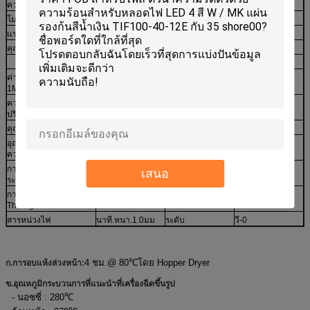
ความแข็งแรงดัด
ISO 178
MPa
80
โมดูลัสดัด
ISO 178
MPa
15800
แรงกระแทกมีรอยบาก
ISO 180
กิโลจูล/ตร.ม
2.5~3.5
คุณสมบัติทางไฟฟ้า
ค่าคงที่ไดอิเล็กตริก
ASTM D150
*****
4.5
1MHz
ความต้านทานของ
ASTM D257
โอห์มมิเตอร์
10,000
ปริมาตร
คุณสมบัติทางความร้อน
อุณหภูมิการเบี่ยงเบน
ASTM D648
℃
150
ความร้อน
การนำความร้อนใน
ASTM E1461
W/mK
15
เสนอ
ระนาบ
การนำความร้อน
ASTM E1461
W/mK
1.5
Throngh Plane
สารหน่วงไฟ
นาที.หนา.1.0มม
ระดับ
วี-0
4 ชม.@ 80
℃
โดย Hopper Dryer
ก.การอบแห้งล่วงหน้า:
ข.อุณหภูมิกระบวนการที่แนะนำที่เครื่องฉีดขึ้นรูป
- นอซซี่ : 280
℃