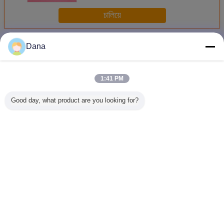
চালিয়ে
พลาสติกนำความร้อน
มากกว่า
Dana
1:41 PM
Good day, what product are you looking for?
พลาสติกนําความ
พลาสติกนำความ
2.5W พลาสติกนํา
เราเตอร์ใช
ร้อน 0.8W/MK
ร้อน TCP100-50-
ความร้อน
วิศวกรน
06A
ร้อนดิบน้ำ
5.0W / MK
พื้นผิวเคร
เบ
เปลี่ยนภาษา
Thai
บ้าน
|
เกี่ยวกับเรา
|
ติดต่อเรา
|
แผนผังเว็บไซต์
|
นโยบายความเป็นส่วนตัว
สก์ท็อปดู