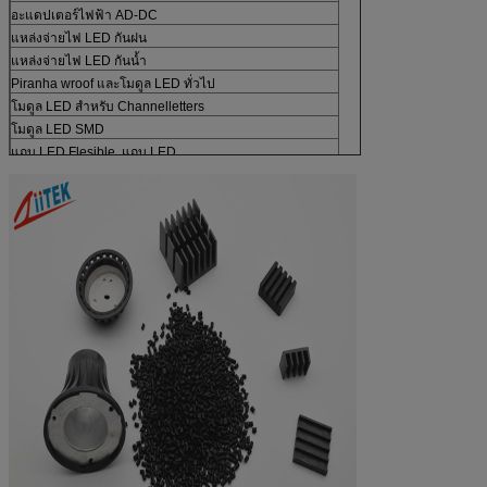
อะแดปเตอร์ไฟฟ้า AD-DC
แหล่งจ่ายไฟ LED กันฝน
แหล่งจ่ายไฟ LED กันน้ำ
Piranha wroof และโมดูล LED ทั่วไป
โมดูล LED สำหรับ Channelletters
โมดูล LED SMD
แถบ LED Flesible, แถบ LED
แผงไฟ LED
ไฟส่องพื้น LED