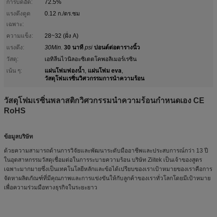
การบดอัด:
72.5%
แรงดึงดูด
0.12 ก./ตร.ซม
เฉพาะ:
ความแข็ง:
28~32 (ฝั่ง A)
แรงดึง:
30Min.
30 นาที
psi
ปอนด์ต่อตารางนิ้ว
วัสดุ:
เอทิลีนไวนิลอะซิเตตโคพอลิเมอร์เรซิน
แผ่นโฟมฟองน้ำ
แผ่นโฟม eva
เน้น ๆ:
,
,
วัสดุโฟมเรซิ่นวิศวกรรมการนำความร้อน
วัสดุโฟมเรซิ่นพลาสติกวิศวกรรมนำความร้อนกำหนดเอง CE
RoHS
ข้อมูลบริษัท
ด้วยความสามารถด้านการวิจัยและพัฒนาระดับมืออาชีพและประสบการณ์กว่า 13 ปี
ในอุตสาหกรรมวัสดุเชื่อมต่อในการระบายความร้อน บริษัท Ziitek เป็นเจ้าของสูตร
เฉพาะมากมายซึ่งเป็นเทคโนโลยีหลักและข้อได้เปรียบของเราเป้าหมายของเราคือการ
จัดหาผลิตภัณฑ์ที่มีคุณภาพและการแข่งขันให้กับลูกค้าของเราทั่วโลกโดยมีเป้าหมาย
เพื่อความร่วมมือทางธุรกิจในระยะยาว