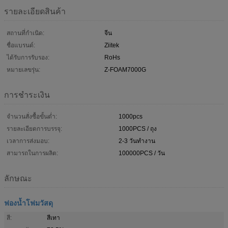
รายละเอียดสินค้า
สถานที่กำเนิด:
จีน
ชื่อแบรนด์:
Ziitek
ได้รับการรับรอง:
RoHs
หมายเลขรุ่น:
Z-FOAM7000G
การชำระเงิน
จำนวนสั่งซื้อขั้นต่ำ:
1000pcs
รายละเอียดการบรรจุ:
1000PCS / ถุง
เวลาการส่งมอบ:
2-3 วันทำงาน
สามารถในการผลิต:
100000PCS / วัน
ลักษณะ
ฟองน้ำโฟมวัสดุ
สี:
สีเทา