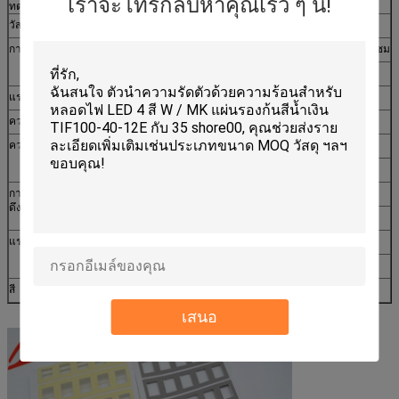
เราจะโทรกลับหาคุณเร็ว ๆ นี้!
ทดสอบ
วัสดุ
เอทิลีนไวนิลอะซิเตตโคพอลิเมอร์เรซิน
โอ
การบดอัด
%
72.5
23
นน.*136กก.*24ชม
SATRA-TM64
3
แรงดึงดูดเฉพาะ
กรัม/ซม
0.12
ASTM-D792
โอ
ความแข็ง (ฝั่ง A)
28~32
ASTM-D2240
ความต้านแรงดึง
นาที.ปอนด์ต่อตาราง
30
ASTM-D3574-75
นิ้ว
ทดสอบ E
การยืดตัวของแรง
นาที.%
100
ASTM-D3574-95
ดึง
ทดสอบ E
แรงฉีกขาด
นาที.ปลี
5
ASTM-D264-91
ตายซี
สี
สีเทา
เสนอ