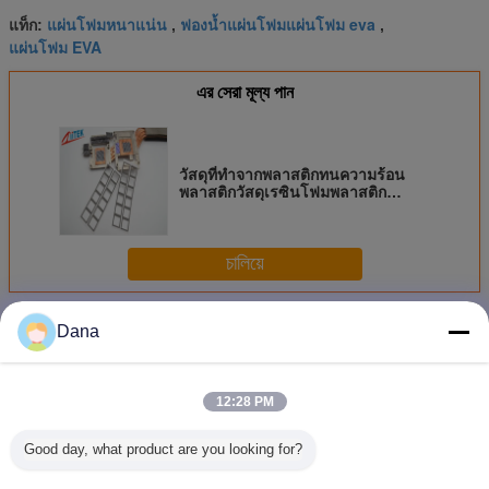
แผ่นโฟมหนาแน่น
ฟองน้ำแผ่นโฟมแผ่นโฟม eva
แท็ก:
,
,
แผ่นโฟม EVA
এর সেরা মূল্য পান
วัสดุที่ทำจากพลาสติกทนความร้อน
พลาสติกวัสดุเรซินโฟมพลาสติก
Customed CE RoHS
চালিয়ে
ฟองน้ำโฟมวัสดุ
มากกว่า
Dana
12:28 PM
Good day, what product are you looking for?
ผนังฟองหนาแบบ
ผนังฟองโพลีเอธิลีน
แผ่นโฟมฟองน้ำ Z-
ผงสปองทนอ
เทอร์โมมูลด์
FOAM7000
สูง สําห
ระบายคว