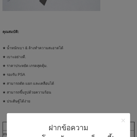
คุณสมบัติ:
★ น้ำหนักเบา & ล้างทำความสะอาดได้
★ เบาะอย่างดี.
★ ราคาประหยัด เกรดสุดคุ้ม.
★ รองรับ PSA
★ สามารถตัด แยก และเคลือบได้
★ สามารถขึ้นรูปด้วยความร้อน
★ ประดิษฐ์ได้ง่าย
ฝากข้อความ
Z-โฟม 7000G ซีรีส์
กระบวนการ
หน่วย
ผลการทดสอบ
สภาพการทดสอบ