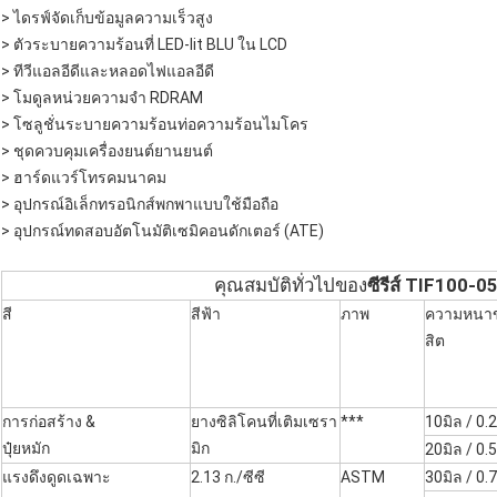
> ไดรฟ์จัดเก็บข้อมูลความเร็วสูง
> ตัวระบายความร้อนที่ LED-lit BLU ใน LCD
> ทีวีแอลอีดีและหลอดไฟแอลอีดี
> โมดูลหน่วยความจำ RDRAM
> โซลูชั่นระบายความร้อนท่อความร้อนไมโคร
> ชุดควบคุมเครื่องยนต์ยานยนต์
> ฮาร์ดแวร์โทรคมนาคม
> อุปกรณ์อิเล็กทรอนิกส์พกพาแบบใช้มือถือ
> อุปกรณ์ทดสอบอัตโนมัติเซมิคอนดักเตอร์ (ATE)
คุณสมบัติทั่วไปของ
ซีรีส์ TIF100-0
สี
สีฟ้า
ภาพ
ความหนา
สิต
การก่อสร้าง &
ยางซิลิโคนที่เติมเซรา
***
10มิล / 0
ปุ๋ยหมัก
มิก
20มิล / 0
แรงดึงดูดเฉพาะ
2.13 ก./ซีซี
ASTM
30มิล / 0