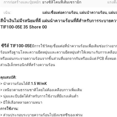
การก่อสร้างและปุ๋ยหมัก:
ยางซิลิโคนที่เติมเซรามิก
แรงดึง
เน้น:
แผ่นเชื่อมต่อความร้อน
,
แผ่นนำความร้อน
,
แผ่น
สีน้ำเงินไม่มีรสนิยมที่ดี แผ่นนำความร้อนที่ดีสำหรับการระบ
TIF100-05E 35 Shore 00
ซีรีส์ TIF100-05E
มีการใช้วัสดุเชื่อมต่อที่นำความร้อนเพื่อเติมช่อง
ร้อนหรือฐานโลหะความยืดหยุ่นและความยืดหยุ่นทำให้เหมาะกับการเคลือบพื
หรือแผ่นกระจายความร้อนจากชิ้นส่วนที่แยกจากกันหรือแม้แต่ PCB ทั้งหมด 
ส่วนอิเล็กทรอนิกส์ที่สร้างความร้อน
คุณสมบัติ:
> นำความร้อนได้ดี:
1.5
W/mK
> เหนียวตามธรรมชาติโดยไม่ต้องเคลือบกาวเพิ่มเติม
> นุ่มและบีบอัดได้สำหรับการใช้งานที่มีแรงเค้นต่ำ
> มีให้เลือกหลายความหนา
การใช้งาน:
> ส่วนประกอบระบายความร้อนไปยังแชสซีของเฟรม