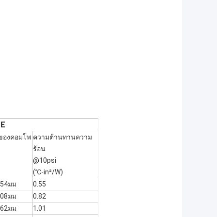
5E
ของคอมโพ
ความต้านทานความ
ร้อน
@10psi
(℃-in²/W)
.254มม
0.55
.508มม
0.82
.762มม
1.01