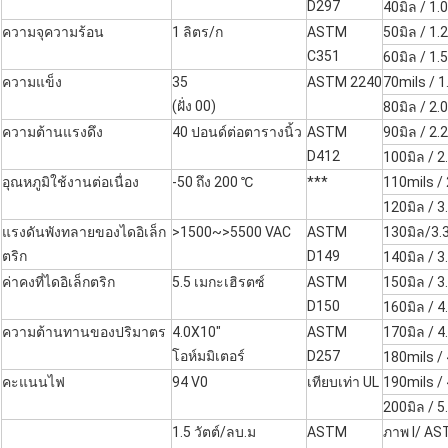
D297
40มิล / 1
ความจุความร้อน
1 ลิตร/ก
ASTM
50มิล / 1
C351
60มิล / 1
ความแข็ง
35
ASTM 2240
70mils / 
(ฝั่ง 00)
80มิล / 2
ความต้านแรงดึง
40 ปอนด์ต่อตารางนิ้ว
ASTM
90มิล / 2
D412
100มิล / 
อุณหภูมิใช้งานต่อเนื่อง
-50 ถึง 200 ℃
***
110mils /
120มิล / 
แรงดันพังทลายของไดอิเล็ก
>1500~>5500 VAC
ASTM
130มิล/3.
ตริก
D149
140มิล / 
ค่าคงที่ไดอิเล็กตริก
5.5 เมกะเฮิรตซ์
ASTM
150มิล / 
D150
160มิล / 
ความต้านทานของปริมาตร
4.0X10"
ASTM
170มิล / 
โอห์มมิเตอร์
D257
180mils /
คะแนนไฟ
94 V0
เทียบเท่า UL
190mils /
200มิล / 
1.5 วัตต์/ลบ.ม
ASTM
ภาพ l/ A