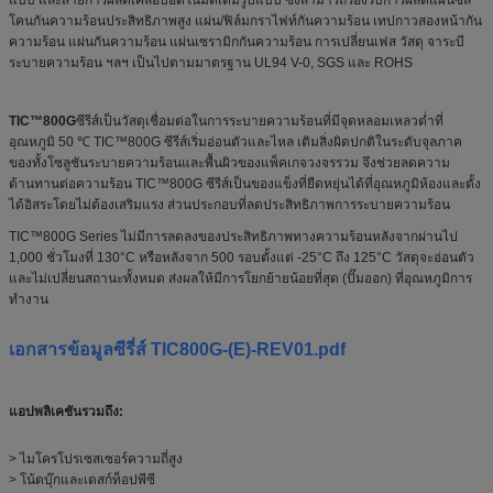
โคนกันความร้อนประสิทธิภาพสูง แผ่น/ฟิล์มกราไฟท์กันความร้อน เทปกาวสองหน้ากัน
ความร้อน แผ่นกันความร้อน แผ่นเซรามิกกันความร้อน การเปลี่ยนเฟส วัสดุ จาระบี
ระบายความร้อน ฯลฯ เป็นไปตามมาตรฐาน UL94 V-0, SGS และ ROHS
TIC™800G
ซีรีส์เป็นวัสดุเชื่อมต่อในการระบายความร้อนที่มีจุดหลอมเหลวต่ำที่
อุณหภูมิ 50 ℃ TIC™800G ซีรีส์เริ่มอ่อนตัวและไหล เติมสิ่งผิดปกติในระดับจุลภาค
ของทั้งโซลูชันระบายความร้อนและพื้นผิวของแพ็คเกจวงจรรวม จึงช่วยลดความ
ต้านทานต่อความร้อน TIC™800G ซีรีส์เป็นของแข็งที่ยืดหยุ่นได้ที่อุณหภูมิห้องและตั้ง
ได้อิสระโดยไม่ต้องเสริมแรง ส่วนประกอบที่ลดประสิทธิภาพการระบายความร้อน
TIC™800G Series ไม่มีการลดลงของประสิทธิภาพทางความร้อนหลังจากผ่านไป
1,000 ชั่วโมงที่ 130°C หรือหลังจาก 500 รอบตั้งแต่ -25°C ถึง 125°C วัสดุจะอ่อนตัว
และไม่เปลี่ยนสถานะทั้งหมด ส่งผลให้มีการโยกย้ายน้อยที่สุด (ปั๊มออก) ที่อุณหภูมิการ
ทำงาน
เอกสารข้อมูลซีรี่ส์ TIC800G-(E)-REV01.pdf
แอปพลิเคชันรวมถึง:
> ไมโครโปรเซสเซอร์ความถี่สูง
> โน้ตบุ๊กและเดสก์ท็อปพีซี