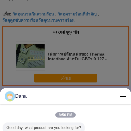
วัสดุฉนวนกันความร้อน
วัสดุความร้อนที่สำคัญ
แท็ก:
,
,
วัสดุดูดซับความร้อนวัสดุฉนวนความร้อน
এর সেরা মূল্য পান
เฟสการเปลี่ยนเฟสของ Thermal
Interface สำหรับ IGBTs 0.127 -
0.25mm ความหนา
চালিয়ে
การเปลี่ยนวัสดุ
มากกว่า
Dana
8:56 PM
Good day, what product are you looking for?
วัสดุที่เปลี่ยนระยะ
วัสดุเปลี่ยนเฟส 2.5
Ziitek 1.8W ความ
วัสดุเปลี