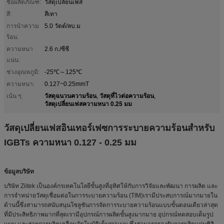
ชื่อผลิตภัณฑ์:
วัสดุเปลี่ยนเฟส
สี:
สีเทา
การนำความ
5.0 วัตต์/ลบ.ม
ร้อน:
ความหนา
2.6 ก./ซีซี
แน่น:
ช่วงอุณหภูมิ:
-25℃～125℃
ความหนา:
0.127~0.25mmT
วัสดุฉนวนความร้อน
วัสดุที่ไวต่อความร้อน
เน้น ๆ:
,
,
วัสดุเปลี่ยนเฟสความหนา 0.25 มม
วัสดุเปลี่ยนเฟสอินเทอร์เฟซการระบายความร้อนสำหรับ
IGBTs ความหนา 0.127 - 0.25 มม
ข้อมูลบริษัท
บริษัท Ziitek เป็นองค์กรเทคโนโลยีขั้นสูงที่อุทิศให้กับการวิจัยและพัฒนา การผลิต และ
การจำหน่ายวัสดุเชื่อมต่อในการระบายความร้อน (TIM)เรามีประสบการณ์มากมายใน
ด้านนี้ซึ่งสามารถสนับสนุนโซลูชันการจัดการระบายความร้อนแบบขั้นตอนเดียวล่าสุด
ที่มีประสิทธิภาพมากที่สุดเรามีอุปกรณ์การผลิตขั้นสูงมากมาย อุปกรณ์ทดสอบเต็มรูป
แบบ และสายการผลิตเคลือบอัตโนมัติเต็มรูปแบบ ซึ่งสามารถรองรับการผลิตแผ่นซิลิ