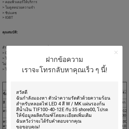
> คอมพิวเตอร์ให้บริการ
> โมดูลหน่วยความจำ
> ชิปแคช
> IGBT
คุณสมบัติ:
สำหรับการต้านทานความร้อนต่ำสุด :
> 0.014℃-in² /W ความต้านทานความร้อน
ฝากข้อความ
> ไม่มีรสนิยมที่ดีตามธรรมชาติที่อุณหภูมิห้อง
ไม่ต้องใช้กาว
เราจะโทรกลับหาคุณเร็ว ๆ นี้!
> ไม่จำเป็นต้องอุ่นแผ่นระบายความร้อน
ที.เอ็ม
คุณสมบัติทั่วไปของ TIC
ซีรีส์ 800G
ที.เอ็ม
ที.เอ็ม
ที.เอ็ม
ที.เอ็
ชื่อผลิตภัณฑ์
ทค
805G
ทค
808G
ทค
810G
ทค
สี
สีเทา
สีเทา
สีเทา
สีเทา
ความหนา
0.005"
0.008"
0.010"
0.012"
(0.126 มม.)
(0.203 มม.)
(0.254 มม.)
(0.305
ความทนทานต่อ
±0.0008''
±0.0008''
±0.0012''
±0.001
ความหนา
(±0.019 มม.)
(±0.019 มม.)
(±0.030มม.)
(±0.03