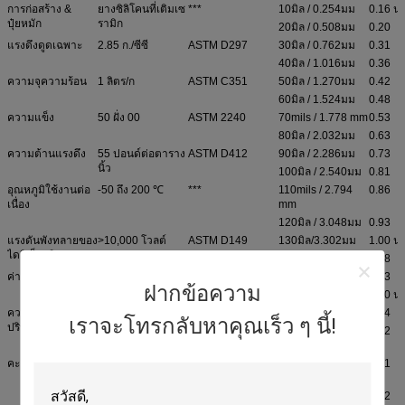
การก่อสร้าง &
ยางซิลิโคนที่เติมเซ
***
10มิล / 0.254มม
0.16 น
ปุ๋ยหมัก
รามิก
20มิล / 0.508มม
0.20
แรงดึงดูดเฉพาะ
2.85 ก./ซีซี
ASTM D297
30มิล / 0.762มม
0.31
40มิล / 1.016มม
0.36
ความจุความร้อน
1 ลิตร/ก
ASTM C351
50มิล / 1.270มม
0.42
60มิล / 1.524มม
0.48
ความแข็ง
50 ฝั่ง 00
ASTM 2240
70mils / 1.778 mm
0.53
80มิล / 2.032มม
0.63
ความต้านแรงดึง
55 ปอนด์ต่อตาราง
ASTM D412
90มิล / 2.286มม
0.73
นิ้ว
100มิล / 2.540มม
0.81
อุณหภูมิใช้งานต่อ
-50 ถึง 200 ℃
***
110mils / 2.794
0.86
เนื่อง
mm
120มิล / 3.048มม
0.93
แรงดันพังทลายของ
>10,000 โวลต์
ASTM D149
130มิล/3.302มม
1.00 น
ไดอิเล็กตริก
140มิล/3.556มม
1.08
ค่าคงที่ไดอิเล็กตริก
4.5 เมกะเฮิรตซ์
ASTM D150
150มิล / 3.810มม
1.13
ฝากข้อความ
160มิล / 4.064มม
1.20 น
ความต้านทานของ
3.2X10
ASTM D257
170มิล / 4.318มม
1.24
12
เราจะโทรกลับหาคุณเร็ว ๆ นี้!
ปริมาตร
โอห์มมิเตอร์
180mils / 4.572
1.32
mm
คะแนนไฟ
94 V0
เทียบเท่า
190mils / 4.826
1.41
ยูแอล
mm
200มิล / 5.080มม
1.52