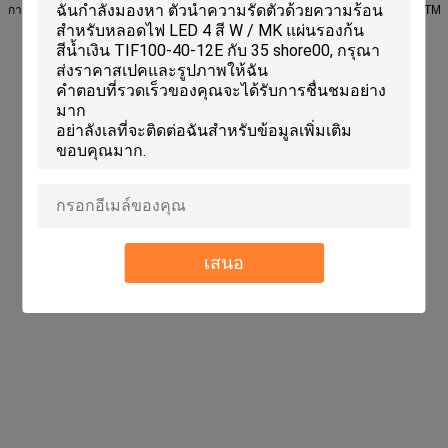
การนำความร้อน
6.2 วัตต์/ลบ.ม
ASTM D5470
ภาพ l/ ASTM D751
ASTM 
เสนอ