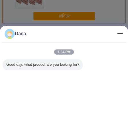
mK แผ่นยางซิลิโคนความร้อนสูง
চালিয়ে
แผ่นระบายความร้อน
มากกว่า
Dana
7:34 PM
Good day, what product are you looking for?
2w เทอร์มัล Gap
เครื่องระบายความ
แพดนําความร้อน 2
TIF120-
Pad
ร้อน TIF100-20-
W/M-K 2.75 G/Cc
แผ่นกันคว
11S
แบบ Ultr
สำหรับโค
LED 4 วัตต์
เงินฟิวเตอร
เปลี่ยนภาษา
ความร้อ
Blue Ther
Thai
บ้าน
|
เกี่ยวกับเรา
|
ติดต่อเรา
|
แผนผังเว็บไซต์
|
นโยบายความเป็นส่วนตัว