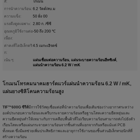
สี:
โกเมน
การนำความร้อน:
6.2 วัตต์/ลบ.ม
ความแข็ง:
50 ฝั่ง 00
แรงดึงดูดเฉพาะ:
2.80 ก. /ซีซี
อุณหภูมิใช้งานต่อ
-50 ถึง 200 ℃
เนื่อง:
ค่าคงที่ไดอิเล็กตริ
4.5 เมกะเฮิรตซ์
ก:
แผ่นเชื่อมต่อความร้อน
แผ่นระบายความร้อนฮีทซิงค์
เน้น ๆ:
,
,
แผ่นนำความร้อน 6.2 W / mK
โกเมนโทรคมนาคมฮาร์ดแวร์แผ่นนำความร้อน 6.2 W / mK,
แผ่นยางซิลิโคนความร้อนสูง
TIF™600G ซีรีส์
มีการใช้วัสดุเชื่อมต่อที่นำความร้อนเพื่อเติมช่องว่างอากาศระหว่าง
องค์ประกอบความร้อนและครีบกระจายความร้อนหรือฐานโลหะความยืดหยุ่นและ
ความยืดหยุ่นทำให้เหมาะกับการเคลือบพื้นผิวที่ไม่เรียบความร้อนสามารถส่งไปยังตัว
เรือนโลหะหรือแผ่นกระจายความร้อนจากชิ้นส่วนที่แยกจากกันหรือแม้แต่ PCB
ทั้งหมด ซึ่งมีผลช่วยเพิ่มประสิทธิภาพและอายุการใช้งานของชิ้นส่วนอิเล็กทรอนิกส์ที่
สร้างความร้อน