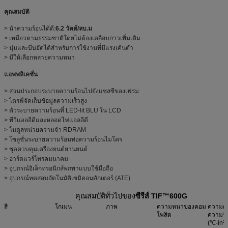
คุณสมบัติ
> นำความร้อนได้ดี:
6.2 วัตต์/ลบ.ม
> เหนียวตามธรรมชาติโดยไม่ต้องเคลือบกาวเพิ่มเติม
> นุ่มและบีบอัดได้สำหรับการใช้งานที่มีแรงเค้นต่ำ
> มีให้เลือกหลายความหนา
แอพพลิเคชั่น
> ส่วนประกอบระบายความร้อนไปยังแชสซีของเฟรม
> ไดรฟ์จัดเก็บข้อมูลความเร็วสูง
> ตัวระบายความร้อนที่ LED-lit BLU ใน LCD
> ทีวีแอลอีดีและหลอดไฟแอลอีดี
> โมดูลหน่วยความจำ RDRAM
> โซลูชั่นระบายความร้อนท่อความร้อนไมโคร
> ชุดควบคุมเครื่องยนต์ยานยนต์
> ฮาร์ดแวร์โทรคมนาคม
> อุปกรณ์อิเล็กทรอนิกส์พกพาแบบใช้มือถือ
> อุปกรณ์ทดสอบอัตโนมัติเซมิคอนดักเตอร์ (ATE)
คุณสมบัติทั่วไปของ
ซีรีส์ TIF™600G
สี
โกเมน
ภาพ
ความหนาของคอม
ความต
โพสิต
ความร้
(℃-in²