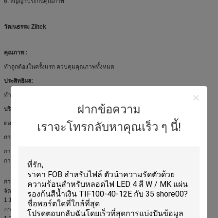
6. สัญญาประกันคุณภาพ
วัฒนธรรม Ziitek
คุณภาพ :
ทำถูกต้องในครั้งแรก ควบคุมคุณภาพทั้งหมด
ประสิทธิผล:
ทำงานอย่างแม่นยำและทั่วถึงเพื่อประสิทธิภาพ
ฝากข้อความ
บริการ:
ตอบสนองรวดเร็ว จัดส่งตรงเวลา และบริการที่เป็นเลิศ
เราจะโทรกลับหาคุณเร็ว ๆ นี้!
การทำงานเป็นทีม:
การทำงานเป็นทีมที่สมบูรณ์ ได้แก่ ทีมขาย ทีมการตลาด ทีมวิศวกรรม ทีม R&D ทีม
การผลิต ทีมโลจิสติกส์ทั้งหมดเพื่อรองรับและให้บริการที่พึงพอใจแก่ลูกค้า
การใช้งาน:
จัดหาโซลูชันวัสดุ EMC สำหรับปัญหา EMI & EMS สำหรับอุปกรณ์ไอที
1.1 ตัวดูดซับยางโลหะเพื่อนำความถี่เรโซแนนซ์ไมโครเวฟที่แตกต่างกัน
ภายในคุณสมบัติของการสูญเสียพลังงาน