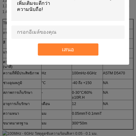
1.2 ตัวป้องกันเสียงรบกวนสำหรับอุปกรณ์ไฟฟ้า (สมาร์ทโฟน แท็บเล็ต พีซี และอื่นๆ)
1.3 การปรับปรุงความไวของตัวรับสัญญาณของอินพุต PEN (ประเภทคัปปลิ้งอุปนัย)
1.4 การปรับปรุงฟังก์ชัน NFC&WPC(PMA/WPC) ภายในอุปกรณ์ไฟฟ้า
TIR9150F
ซีรีย์ป้องกันวัสดุดูดซับ
การจำแนกประเภท
หน่วย
ค่านิยม
วิธีทดสอบ
สี
NA
สีเทา
ภาพ
เสนอ
3
แรงดึงดูดเฉพาะ
กรัม/ซม.
3
ASTM D297
ความต้านทานพื้นผิว
Ω
> 1 x 10
"
ASTM D257
(นาที)
ความถี่ที่มีประสิทธิภาพ
Hz
100mHz-6GHz
ASTM D5470
ช่วงอุณหภูมิ
°C
-40 ถึง +150
NA
สภาพการเก็บรักษา
-
0-30°C/60%
NA
±10R.H
อายุการเก็บรักษา
เดือน
12
NA
ความหนา
มม
0.05mmT-0.1mmT
ขนาดมาตรฐาน
มม
300*50m